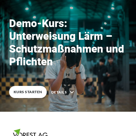
0
%
FERTIG
Demo-Kurs:
Unterweisung Lärm –
Schutz­maß­nahmen und
0
%
FERTIG
Pflichten
KURS STARTEN
DETAILS